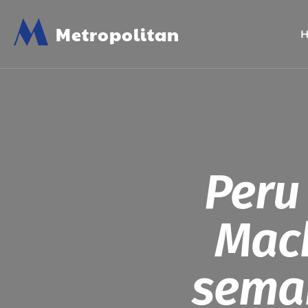
M
Metropolitan
Peru 
Mach
sema