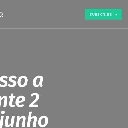
SUBSCRIBE
esso a
nte 2
junho