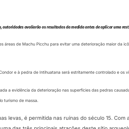
o, autoridades avaliarão os resultados da medida antes de aplicar uma res
tes áreas de Machu Picchu para evitar uma deterioração maior da icôn
dor e à pedra de Intihuatana será estritamente controlado e os visit
a a evidência da deterioração nas superfícies das pedras causadas p
elo turismo de massa.
uas levas, é permitida nas ruínas do século 15. Com a
 uma das três principais atrações deste sítio arqueol