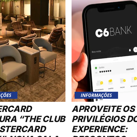
ÇÕES
INFORMAÇÕES
ERCARD
APROVEITE OS
URA “THE CLUB
PRIVILÉGIOS D
STERCARD
EXPERIENCE: