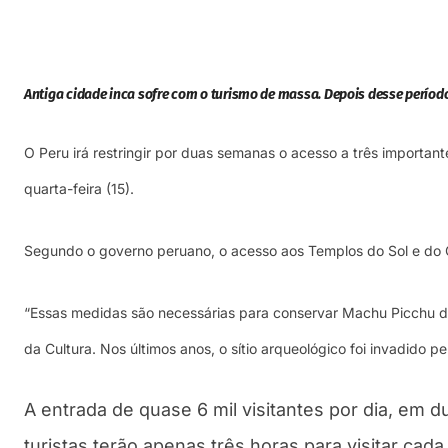
Antiga cidade inca sofre com o turismo de massa. Depois desse períod
O Peru irá restringir por duas semanas o acesso a três importan
quarta-feira (15).
Segundo o governo peruano, o acesso aos Templos do Sol e do Con
“Essas medidas são necessárias para conservar Machu Picchu dad
da Cultura. Nos últimos anos, o sítio arqueológico foi invadido p
A entrada de quase 6 mil visitantes por dia, em d
turistas terão apenas três horas para visitar cada