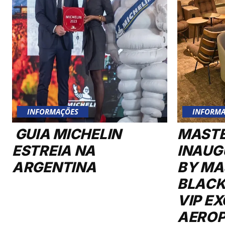
INFORMAÇÕES
INFORMA
GUIA MICHELIN
MAST
ESTREIA NA
INAUG
ARGENTINA
BY MA
BLACK
VIP E
AERO