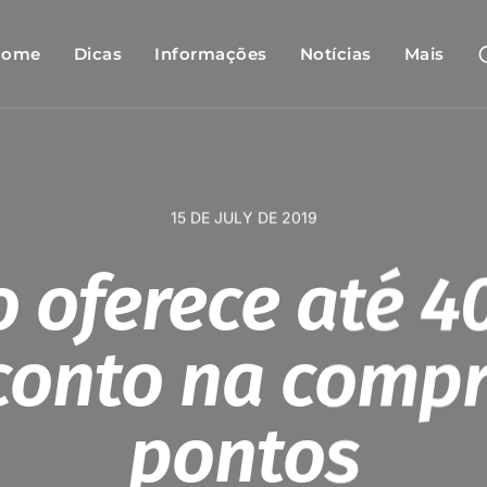
Home
Dicas
Informações
Notícias
Mais
15 DE JULY DE 2019
o oferece até 
conto na compr
pontos