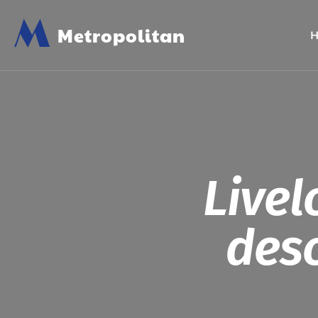
M
Metropolitan
Livel
des