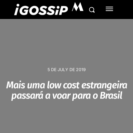
M
5 DE JULY DE 2019
Mais uma low cost estrangeira
passará a voar para o Brasil