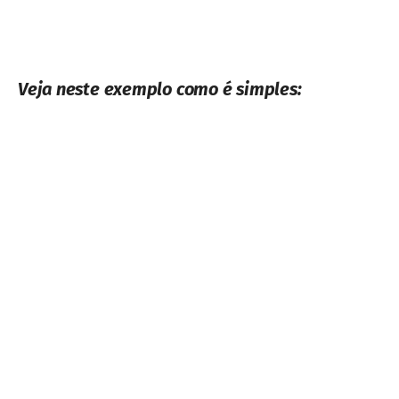
Veja neste exemplo como é simples:
Este Hotel em frente à praia do Arpoador, na
semana do Rock in Rio, está dando 12.500
milhas pela reserva e sua diária é de R$
786,00 nesta data 28/09 à 29/09.