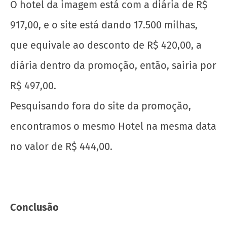
RAMON23238777
SHARE
Previous article
Next article
SMILES OFERECE MAIS UMA VEZ
ARUBA PROMOVE CAMPANHA QUE
10.000 POR DIÁRIA EM HOTÉIS
INCENTIVA MULHERES A PEDIREM
SELECIONADOS
NAMORADOS EM CASAMENTO
Related Articles