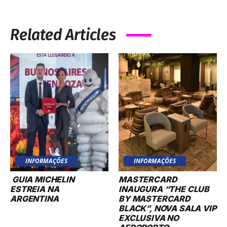
iGossip
Your source for entertainment news, celebrities, celeb news, and
celebrity gossip. Check out the website for the hottest fashion,
photos, movies and TV shows!
QUICK LINKS
FOLLOW US