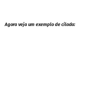
diária dentro da promoção, então, sairia por
R$ 497,00.
Pesquisando fora do site da promoção,
encontramos o mesmo Hotel na mesma data
no valor de R$ 444,00.
Conclusão
A promoção é ótima né? Mas muito cuidado
para não cair em ciladas! Pesquise preços
do hotel, na mesma data, fora do site da