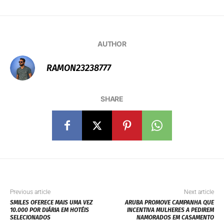
INFORMAÇÕES
INFORMAÇÕES
APROVEITE OS
“DESCUBRA O PARAÍSO
PRIVILÉGIOS DO C6
EM ARUBA: NOVO VOO
EXPERIENCE:
DA LATAM COM
DESCONTOS
CONEXÃO EM LIMA
EXCLUSIVOS NOS
TORNA AS PRAIAS MAIS
PROGRAMAS
FELIZES DO CARIBE
TUDOAZUL, SMILES E
AINDA MAIS
LIVELO!
ACESSÍVEIS!”