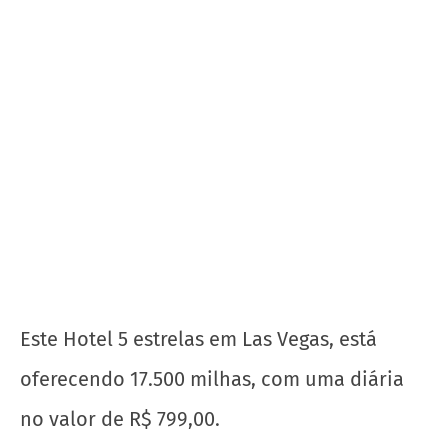
Veja o cálculo:
A cotação para a venda de milha, no dia de
hoje, é de 24 reais a cada 1.000 milhas
vendidas.
17.500 x 24 = R$ 420,00.
Ou seja, a diária normalmente sairia à R$
799,00, mas vendendo as milhas, você
recebe de volta R$ 420,00 e a diária sai a R$
379,00, um desconto de 47%.