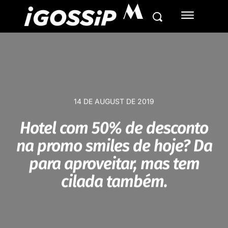
M
14 DE AUGUST DE 2019
Hotel com 50% de desconto
na promo smiles de hoje? Da
para aproveitar, mas tem
cilada também.