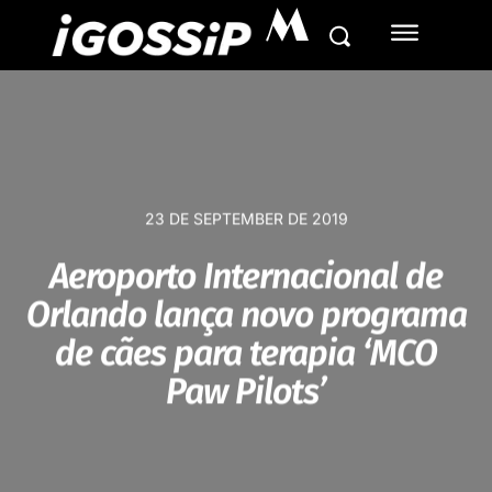
M
23 DE SEPTEMBER DE 2019
Aeroporto Internacional de
Orlando lança novo programa
de cães para terapia ‘MCO
Paw Pilots’