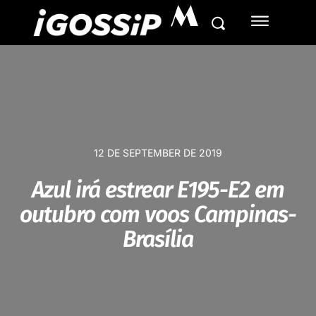
M
12 DE SEPTEMBER DE 2019
Azul irá estrear E195-E2 em
outubro com voos Campinas-
Brasília