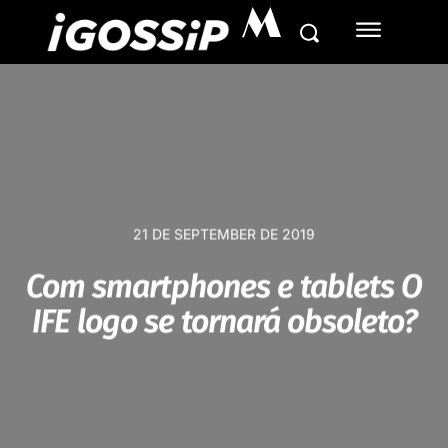
M
21 DE SEPTEMBER DE 2019
Com smartphones e tablets O
IFE logo se tornará obsoleto?