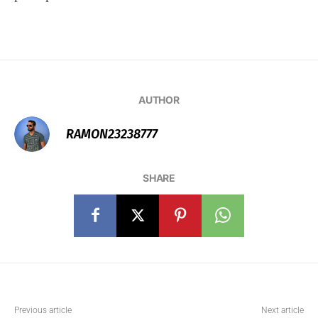
AUTHOR
RAMON23238777
SHARE
Previous article
Next article