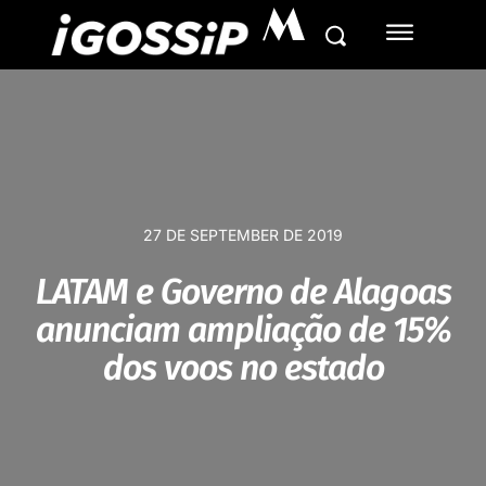
M
27 DE SEPTEMBER DE 2019
LATAM e Governo de Alagoas
anunciam ampliação de 15%
dos voos no estado