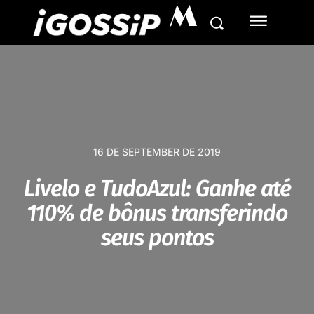
M
16 DE SEPTEMBER DE 2019
Livelo e TudoAzul: Ganhe até
110% de bônus transferindo
seus pontos