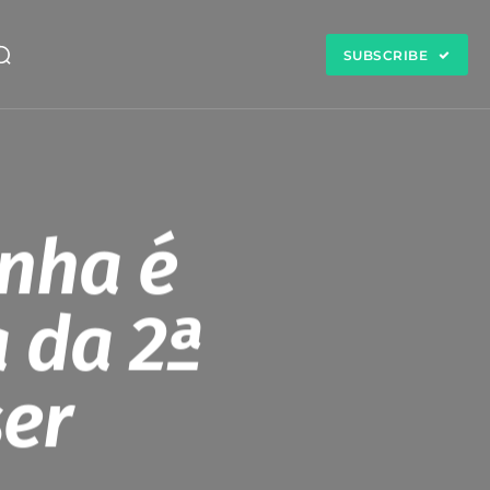
SUBSCRIBE
nha é
 da 2ª
ser