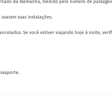
tado da Alemanha, medido pelo número de passageir
s usaram suas instalações.
ncelados. Se você estiver viajando hoje à noite, ver
ssaporte.