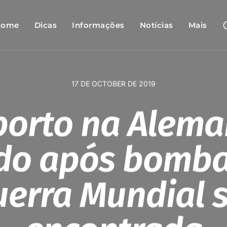
Home
Dicas
Informações
Notícias
Mais
17 DE OCTOBER DE 2019
porto na Alema
do após bomba
erra Mundial 