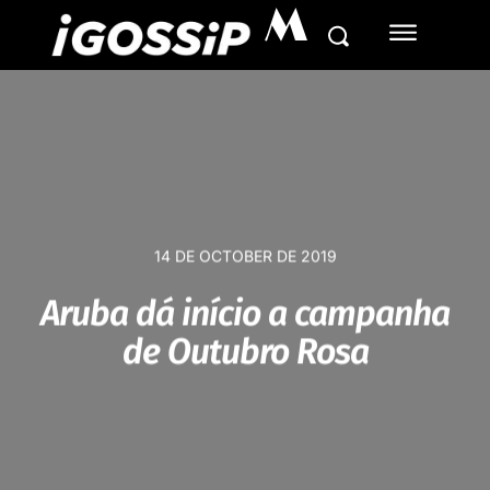
M
14 DE OCTOBER DE 2019
Aruba dá início a campanha
de Outubro Rosa