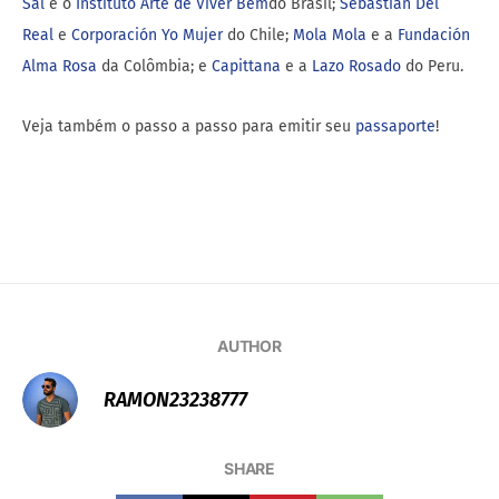
Sal
e o
Instituto Arte de Viver Bem
do Brasil;
Sebastian Del
Real
e
Corporación Yo Mujer
do Chile;
Mola Mola
e a
Fundación
Alma Rosa
da Colômbia; e
Capittana
e a
Lazo Rosado
do Peru.
Veja também o passo a passo para emitir seu
passaporte
!
AUTHOR
RAMON23238777
SHARE