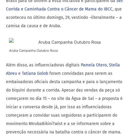
Brasil para se unirem a essa iniciativa e participarem da
58ª
Corrida e Caminhada Contra o Câncer de Mama do IBCC
, que
aconteceu no último domingo, 29, vestindo –literalmente – a
camisa da causa e de
Aruba
.
Aruba Campanha Outubro Rosa
Além disso, as influenciadoras digitais
Pamela Otero
,
Stella
Abreu
e
Tatiana Golob
foram convidadas para serem as
embaixadoras oficiais desta campanha e para o lançamento
do biquíni durante a corrida. Apesar das vendas da peça só
começarem no dia 15 – no site da Água de Sal – a proposta é
iniciar a conversa desde já, por isso as influenciadoras
começaram a convidar suas seguidoras a participarem do
movimento #ArubaBikiniTwist e a se informarem sobre a
prevenção necessária na batalha contra o câncer de mama.