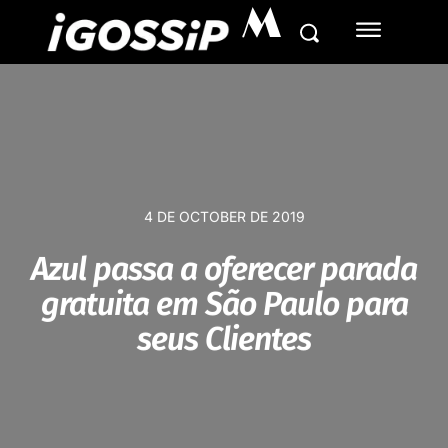
M
4 DE OCTOBER DE 2019
Azul passa a oferecer parada
gratuita em São Paulo para
seus Clientes