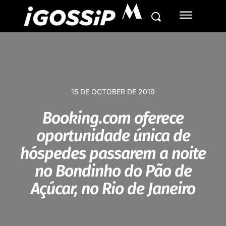
M
15 DE OCTOBER DE 2019
Booking.com oferece
oportunidade única de
hóspedes passarem a noite
no Bondinho do Pão de
Açúcar, no Rio de Janeiro