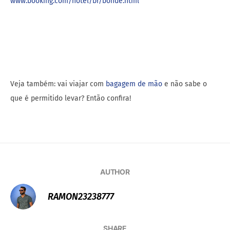
www.booking.com/hotel/br/bonde.html
Veja também: vai viajar com
bagagem de mão
e não sabe o
que é permitido levar? Então confira!
AUTHOR
RAMON23238777
SHARE