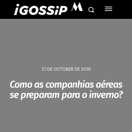
M
21 DE OCTOBER DE 2019
Como as companhias aéreas
se preparam para o inverno?