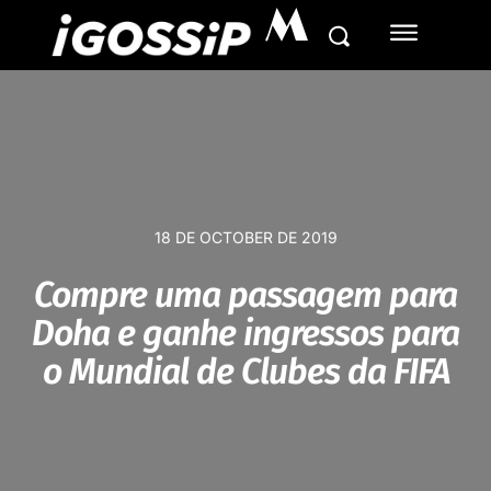
M
18 DE OCTOBER DE 2019
Compre uma passagem para
Doha e ganhe ingressos para
o Mundial de Clubes da FIFA