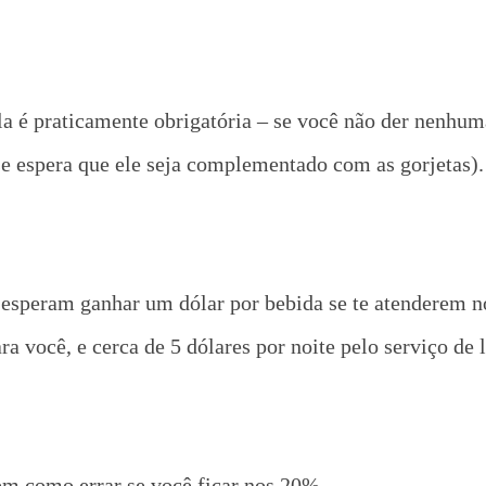
la é praticamente obrigatória – se você não der nenhum
e espera que ele seja complementado com as gorjetas).
esperam ganhar um dólar por bebida se te atenderem no
a você, e cerca de 5 dólares por noite pelo serviço de 
em como errar se você ficar nos 20%.