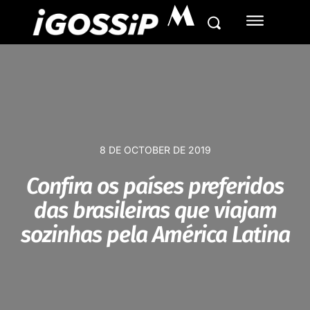
M
8 DE OCTOBER DE 2019
Confira os países preferidos
das brasileiras que viajam
sozinhas pela América Latina