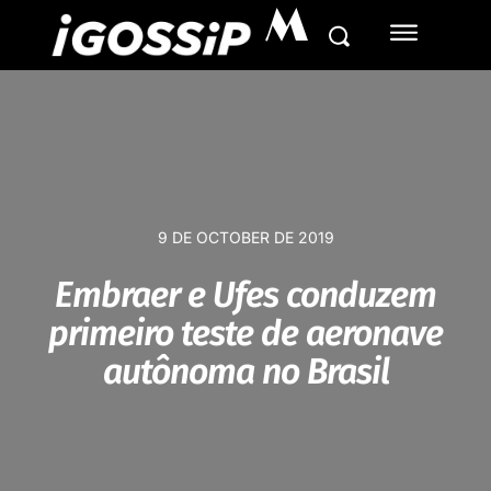
M
9 DE OCTOBER DE 2019
Embraer e Ufes conduzem
primeiro teste de aeronave
autônoma no Brasil