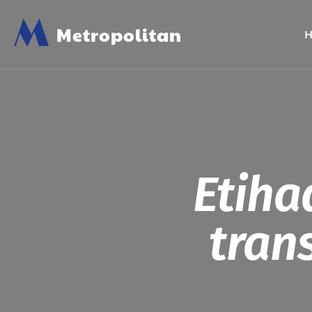
M
Metropolitan
Etiha
tran