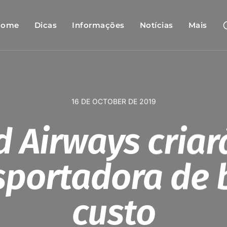
Home
Dicas
Informações
Notícias
Mais
16 DE OCTOBER DE 2019
d Airways cria
sportadora de 
custo