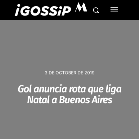
M
3 DE OCTOBER DE 2019
Gol anuncia rota que liga
Natal a Buenos Aires