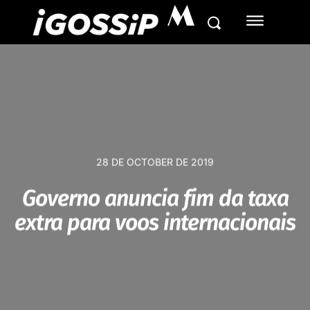
M
28 DE OCTOBER DE 2019
Governo anuncia fim da taxa
extra para voos internacionais