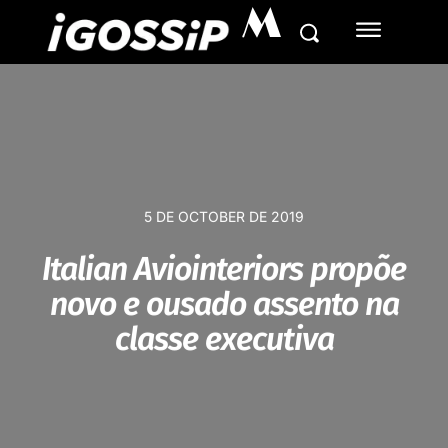
M
5 DE OCTOBER DE 2019
Italian Aviointeriors propõe
novo e ousado assento na
classe executiva