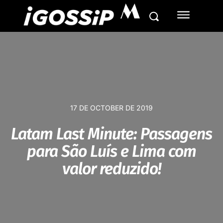
M
17 DE OCTOBER DE 2019
Latam Last Minute: Passagens
para São Luís e Lima com
valor reduzido!