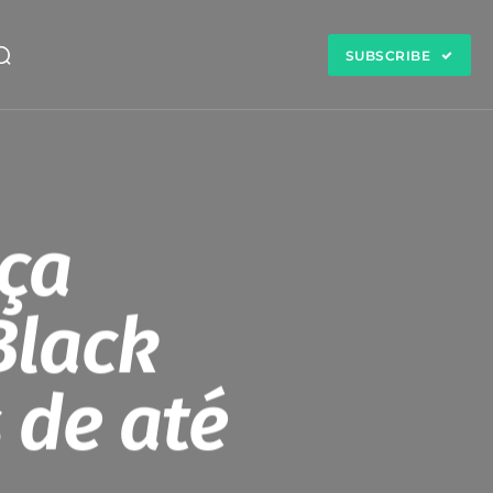
SUBSCRIBE
nça
Black
 de até