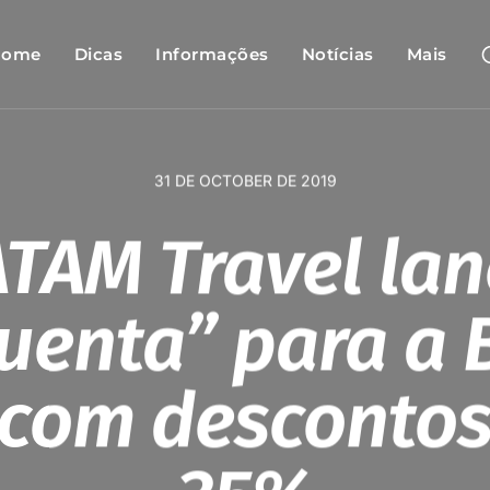
Home
Dicas
Informações
Notícias
Mais
31 DE OCTOBER DE 2019
TAM Travel la
uenta” para a 
 com descontos