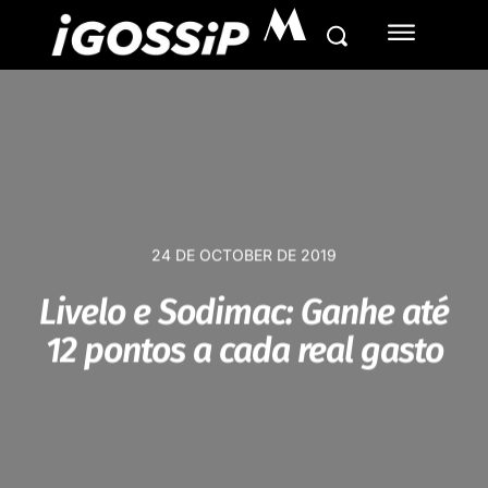
M
24 DE OCTOBER DE 2019
Livelo e Sodimac: Ganhe até
12 pontos a cada real gasto