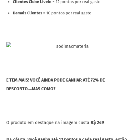
Clientes Clube Livelo
= 12 pontos por real gasto
Demais Clientes
= 10 pontos por real gasto
E TEM MAIS! VOCÊ AINDA PODE GANHAR ATÉ 72% DE
DESCONTO….MAS COMO?
O produto em destaque na imagem custa
R$ 249
Na oferta,
você ganha até 12 pontos a cada real gasto
, então