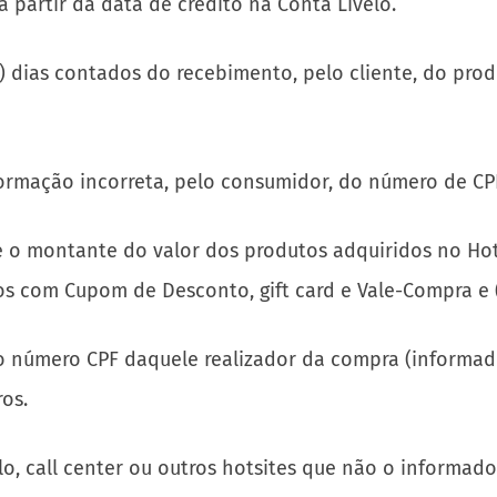
 partir da data de crédito na Conta Livelo.
ta) dias contados do recebimento, pelo cliente, do pr
formação incorreta, pelo consumidor, do número de CP
 o montante do valor dos produtos adquiridos no Hotsit
tos com Cupom de Desconto, gift card e Vale-Compra e (
o número CPF daquele realizador da compra (informad
os.
o, call center ou outros hotsites que não o informad