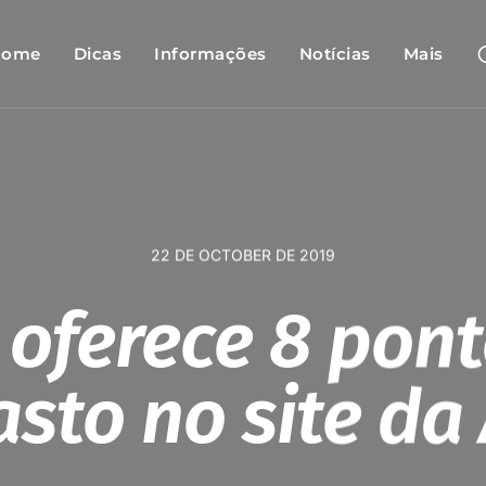
Home
Dicas
Informações
Notícias
Mais
22 DE OCTOBER DE 2019
 oferece 8 pon
asto no site d