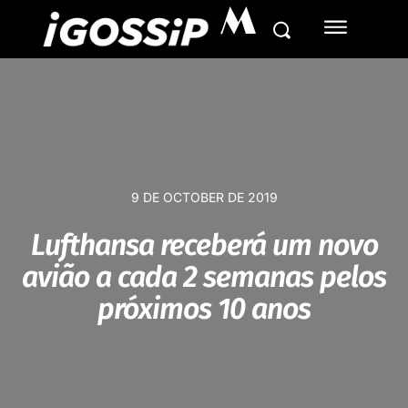
M
9 DE OCTOBER DE 2019
Lufthansa receberá um novo
avião a cada 2 semanas pelos
próximos 10 anos