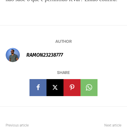
AUTHOR
RAMON23238777
SHARE
Previous article
Next article