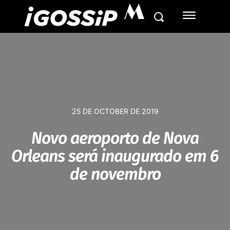
M
25 DE OCTOBER DE 2019
Novo aeroporto de Nova
Orleans será inaugurado em 6
de novembro