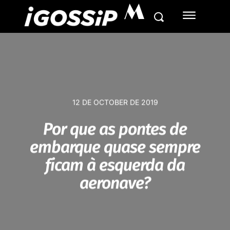
M
12 DE OCTOBER DE 2019
Por que as pontes de
embarque quase sempre
ficam à esquerda da
aeronave?