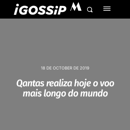
M
18 DE OCTOBER DE 2019
Qantas realiza hoje o voo
mais longo do mundo