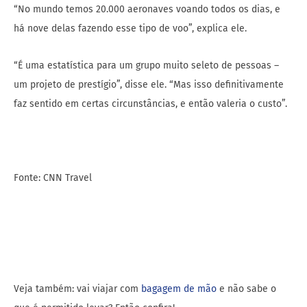
“No mundo temos 20.000 aeronaves voando todos os dias, e
há nove delas fazendo esse tipo de voo”, explica ele.
“É uma estatística para um grupo muito seleto de pessoas –
um projeto de prestígio”, disse ele. “Mas isso definitivamente
faz sentido em certas circunstâncias, e então valeria o custo”.
Fonte: CNN Travel
Veja também: vai viajar com
bagagem de mão
e não sabe o