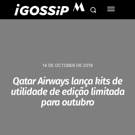
M
14 DE OCTOBER DE 2019
Qatar Airways lança kits de
utilidade de edição limitada
para outubro