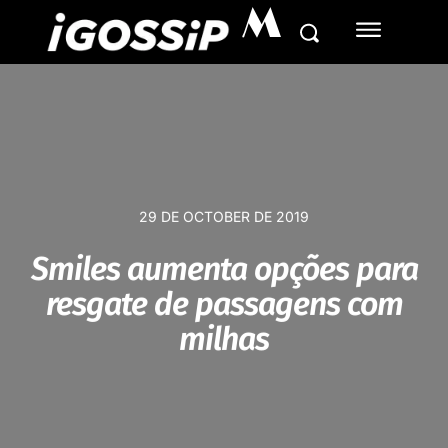
M
29 DE OCTOBER DE 2019
Smiles aumenta opções para
resgate de passagens com
milhas