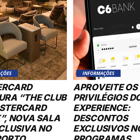
ÇÕES
INFORMAÇÕES
ERCARD
APROVEITE OS
URA “THE CLUB
PRIVILÉGIOS D
STERCARD
EXPERIENCE:
”, NOVA SALA
DESCONTOS
XCLUSIVA NO
EXCLUSIVOS N
PORTO
PROGRAMAS