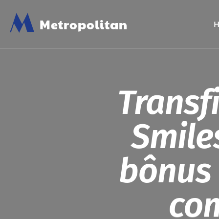
M
Metropolitan
Transf
Smile
bônus 
com