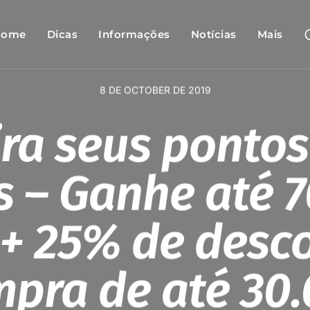
Home
Dicas
Informações
Notícias
Mais
8 DE OCTOBER DE 2019
ira seus pontos
s – Ganhe até 
+ 25% de desc
pra de até 30