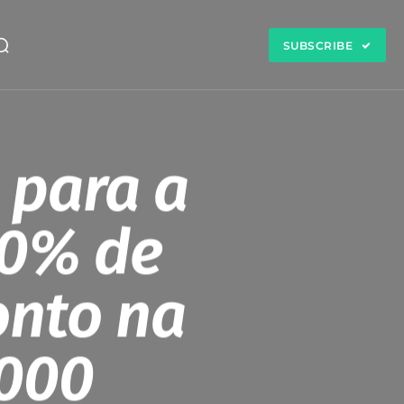
SUBSCRIBE
 para a
70% de
onto na
.000