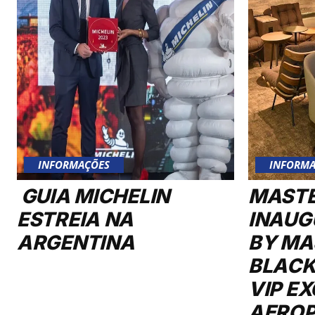
INFORMAÇÕES
INFORMA
GUIA MICHELIN
MAST
ESTREIA NA
INAUG
ARGENTINA
BY MA
BLACK
VIP E
AERO