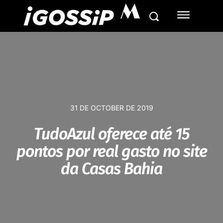
M
31 DE OCTOBER DE 2019
TudoAzul oferece até 15
pontos por real gasto no site
da Casas Bahia