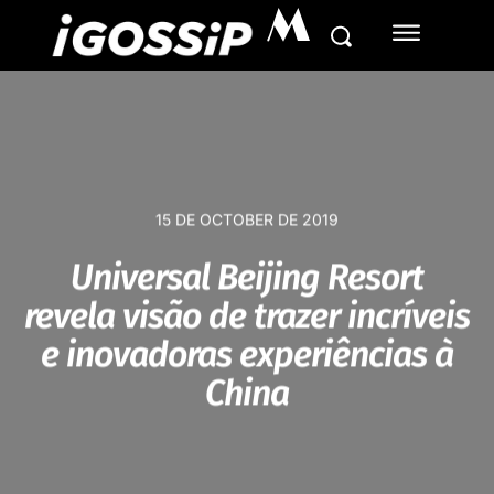
M
15 DE OCTOBER DE 2019
Universal Beijing Resort
revela visão de trazer incríveis
e inovadoras experiências à
China