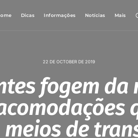
Home
Dicas
Informações
Notícias
Mais
22 DE OCTOBER DE 2019
ntes fogem da 
acomodações q
 meios de tran