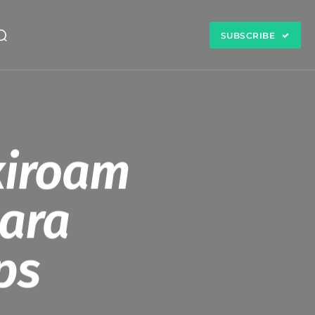
SUBSCRIBE
xiroam
para
ps