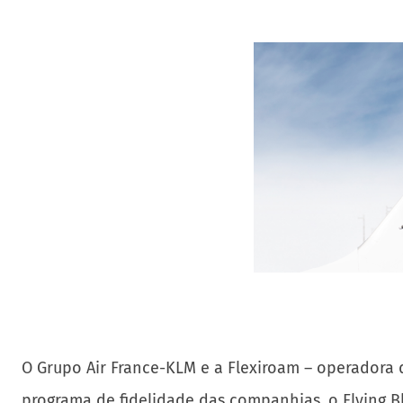
O Grupo Air France-KLM e a Flexiroam – operadora 
programa de fidelidade das companhias, o Flying B