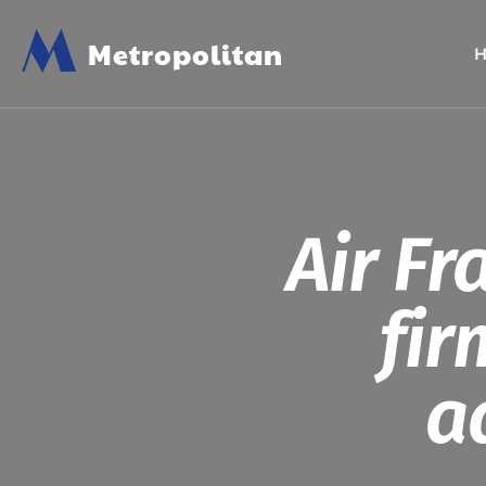
M
Metropolitan
Air F
fir
a