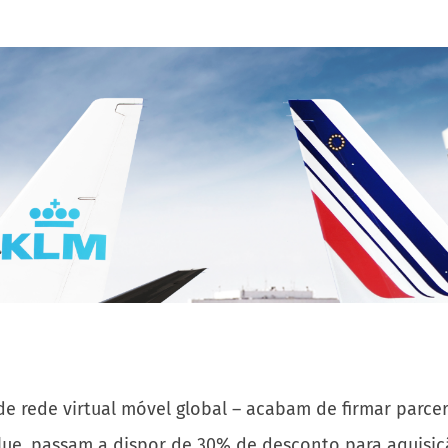
de rede virtual móvel global – acabam de firmar parce
lue, passam a dispor de 30% de desconto para aquisiçã