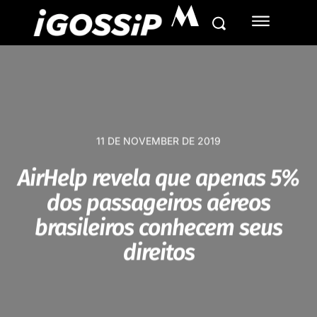
M
11 DE NOVEMBER DE 2019
AirHelp revela que apenas 5%
dos passageiros aéreos
brasileiros conhecem seus
direitos