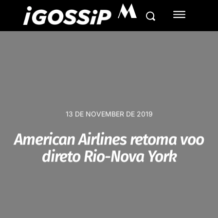
M
13 DE NOVEMBER DE 2019
American Airlines retoma voo
direto Rio-Nova York