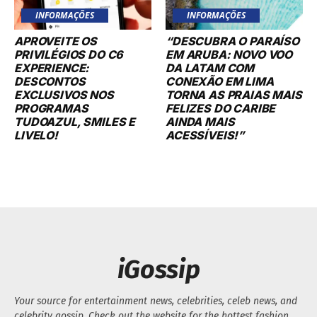
INFORMAÇÕES
INFORMAÇÕES
APROVEITE OS
“DESCUBRA O PARAÍSO
PRIVILÉGIOS DO C6
EM ARUBA: NOVO VOO
EXPERIENCE:
DA LATAM COM
DESCONTOS
CONEXÃO EM LIMA
EXCLUSIVOS NOS
TORNA AS PRAIAS MAIS
PROGRAMAS
FELIZES DO CARIBE
TUDOAZUL, SMILES E
AINDA MAIS
LIVELO!
ACESSÍVEIS!”
iGossip
Your source for entertainment news, celebrities, celeb news, and
celebrity gossip. Check out the website for the hottest fashion,