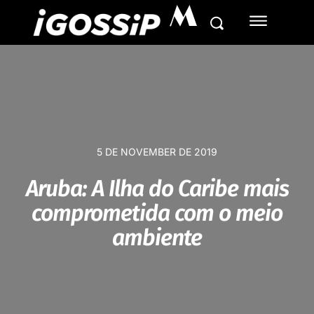
M
5 DE NOVEMBER DE 2019
Aruba: A Ilha do Caribe mais
comprometida com o meio
ambiente