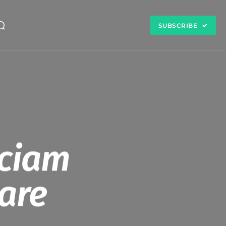
SUBSCRIBE
nciam
are