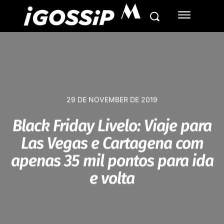
M
29 DE NOVEMBER DE 2019
Black Friday Livelo: Viaje para
Las Vegas e Cartagena com
apenas 35 mil pontos para ida
e volta