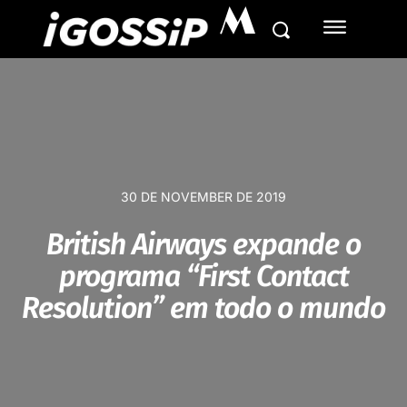
M
30 DE NOVEMBER DE 2019
British Airways expande o
programa “First Contact
Resolution” em todo o mundo