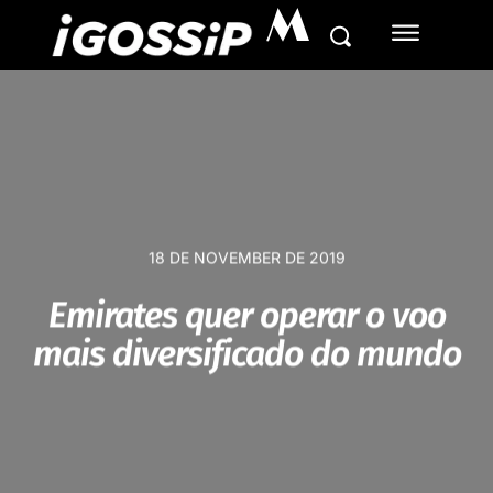
M
18 DE NOVEMBER DE 2019
Emirates quer operar o voo
mais diversificado do mundo