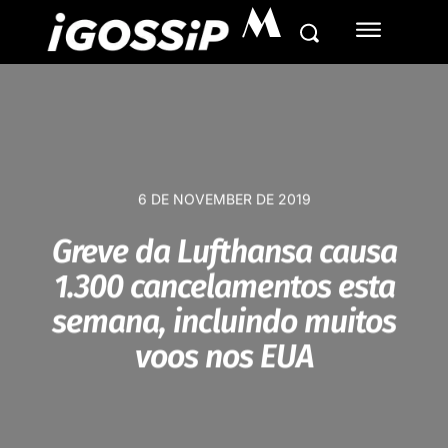
M
6 DE NOVEMBER DE 2019
Greve da Lufthansa causa
1.300 cancelamentos esta
semana, incluindo muitos
voos nos EUA