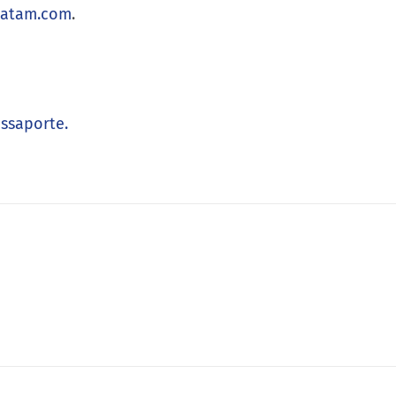
latam.com
.
assaporte.