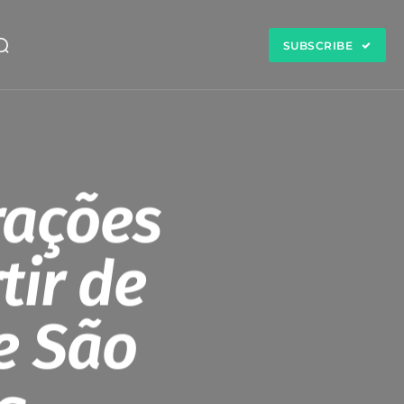
SUBSCRIBE
rações
tir de
e São