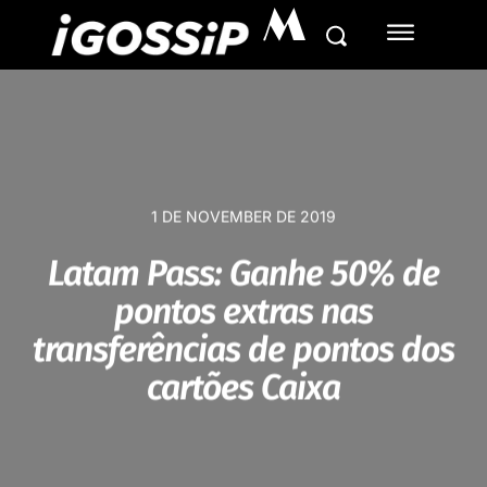
M
1 DE NOVEMBER DE 2019
Latam Pass: Ganhe 50% de
pontos extras nas
transferências de pontos dos
cartões Caixa