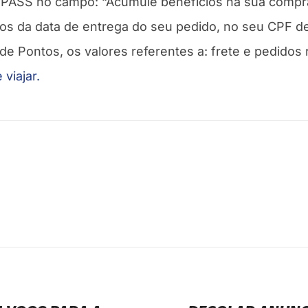
 PASS no campo: “Acumule benefícios na sua compra
dos da data de entrega do seu pedido, no seu CPF d
e Pontos, os valores referentes a: frete e pedidos r
viajar.