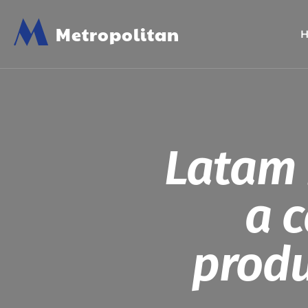
M
Metropolitan
Latam 
a 
produ