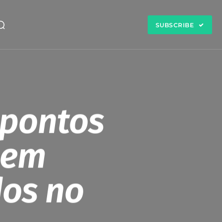
SUBSCRIBE
 pontos
 em
dos no