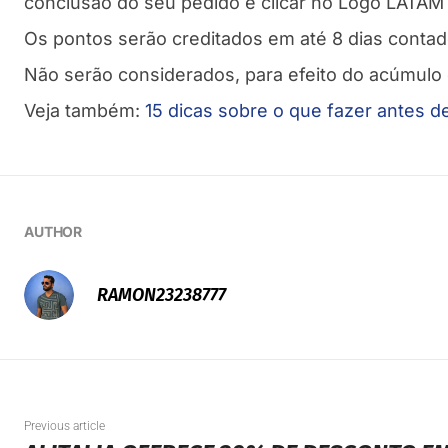
conclusão do seu pedido e clicar no Logo LATAM
Os pontos serão creditados em até 8 dias conta
Não serão considerados, para efeito do acúmulo d
Veja também:
15 dicas sobre o que fazer antes de 
AUTHOR
RAMON23238777
Previous article