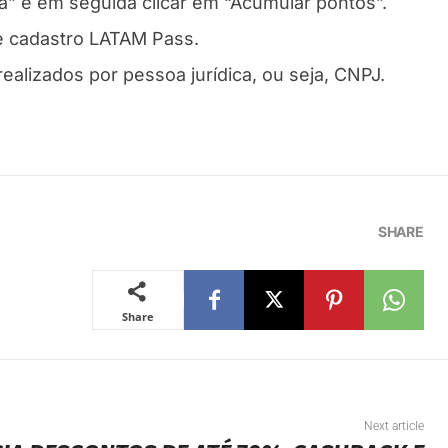
” e em seguida clicar em “Acumular pontos”.
e cadastro LATAM Pass.
ealizados por pessoa jurídica, ou seja, CNPJ.
SHARE
Share
Next article