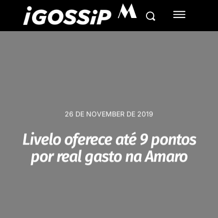
M
26 DE NOVEMBER DE 2019
Livelo oferece até 9 pontos
por real gasto na Amaro