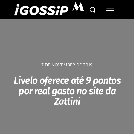
M
7 DE NOVEMBER DE 2019
Livelo oferece até 9 pontos
por real gasto no site da
Zattini